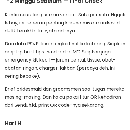
1-2 Minggu Sebelum — Final Check
Konfirmasi ulang semua vendor. Satu per satu. Nggak
lebay, ini beneran penting karena miskomunikasi di
detik terakhir itu nyata adanya.
Dari data RSVP, kasih angka final ke katering. Siapkan
amplop buat tips vendor dan MC. Siapkan juga
emergency kit kecil — jarum pentul, tissue, obat-
obatan ringan, charger, lakban (percaya deh, ini
sering kepake).
Brief bridesmaid dan groomsmen soal tugas mereka
masing-masing. Dan kalau pakai fitur QR kehadiran
dari Senduh.id, print QR code-nya sekarang.
Hari H