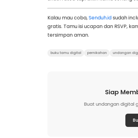
Kalau mau coba,
Senduh.id
sudah incl
gratis. Tamu isi ucapan dan RSVP, ka
tersimpan aman.
buku tamu digital
pernikahan
undangan digi
Siap Memb
Buat undangan digital g
Bu