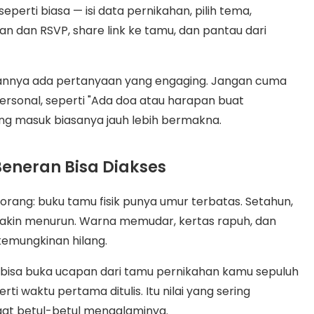
eperti biasa — isi data pernikahan, pilih tema,
an dan RSVP, share link ke tamu, dan pantau dari
apannya ada pertanyaan yang engaging. Jangan cuma
ersonal, seperti "Ada doa atau harapan buat
ng masuk biasanya jauh lebih bermakna.
Beneran Bisa Diakses
 orang: buku tamu fisik punya umur terbatas. Setahun,
makin menurun. Warna memudar, kertas rapuh, dan
kemungkinan hilang.
mu bisa buka ucapan dari tamu pernikahan kamu sepuluh
ti waktu pertama ditulis. Itu nilai yang sering
aat betul-betul mengalaminya.